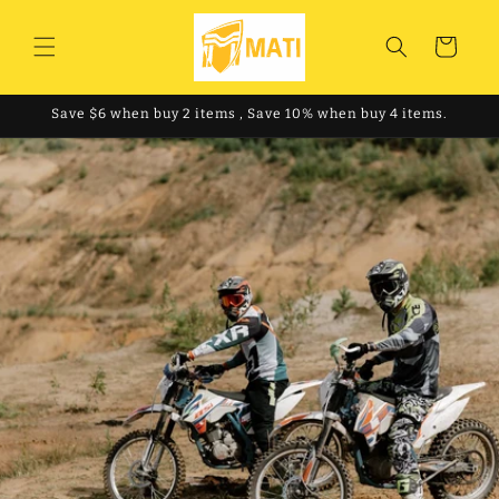
Direkt
zum
Inhalt
Warenkorb
Save $6 when buy 2 items , Save 10% when buy 4 items.