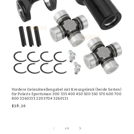
Vordere Gelenkwellengabel mit Kreuzgelenk (beide Seiten)
für Polaris Sportsman 300 335 400 450 500 550 570 600 700
800 3260133 2203704 3260131
Normaler
$38.36
Preis
von
1
/
8